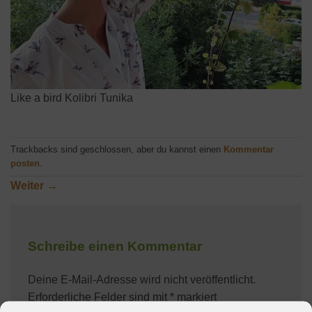
Like a bird Kolibri Tunika
Trackbacks sind geschlossen, aber du kannst einen
Kommentar
posten
.
Weiter
→
Schreibe einen Kommentar
Deine E-Mail-Adresse wird nicht veröffentlicht.
Erforderliche Felder sind mit
*
markiert