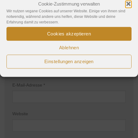
Kommentar
*
Cookie-Zustimmung verwalten
Wir nutzen vegane Cookies auf unserer Website. Einige von ihnen sind
notwendig, während andere uns helfen, diese Website und deine
Erfahrung damit zu verbessern.
Cookies akzeptieren
Ablehnen
Name
*
Einstellungen anzeigen
E-Mail-Adresse
*
Website