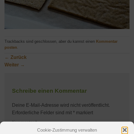
Trackbacks sind geschlossen, aber du kannst einen
Kommentar
posten
.
←
Zurück
Weiter
→
Schreibe einen Kommentar
Deine E-Mail-Adresse wird nicht veröffentlicht.
Erforderliche Felder sind mit
*
markiert
Kommentar
*
Cookie-Zustimmung verwalten