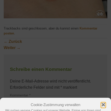
Trackbacks sind geschlossen, aber du kannst einen
Kommentar
posten
.
←
Zurück
Weiter
→
Schreibe einen Kommentar
Deine E-Mail-Adresse wird nicht veröffentlicht.
Erforderliche Felder sind mit
*
markiert
Kommentar
*
Cookie-Zustimmung verwalten
Wir nutzen vegane Cookies auf unserer Website. Einige von ihnen sind