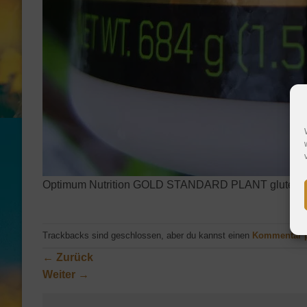
Optimum Nutrition GOLD STANDARD PLANT glutenfr
Trackbacks sind geschlossen, aber du kannst einen
Kommentar 
←
Zurück
Weiter
→