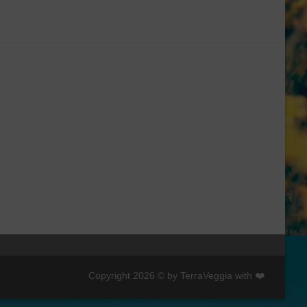
Copyright 2026 © by TerraVeggia with ❤️