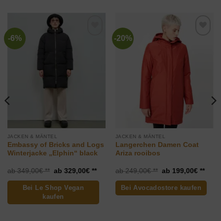
-6%
-20%
Zur
Zur
Wunschliste
Wunschliste
hinzufügen
hinzufügen
JACKEN & MÄNTEL
JACKEN & MÄNTEL
Embassy of Bricks and Logs
Langerchen Damen Coat
Winterjacke „Elphin“ black
Ariza rooibos
Ursprünglicher
Aktueller
Ursprünglicher
Aktue
349,00
€
329,00
€
249,00
€
199,00
€
Preis
Preis
Preis
Preis
war:
ist:
war:
ist:
Bei Le Shop Vegan
Bei Avocadostore kaufen
349,00€
329,00€.
249,00€
199,
kaufen