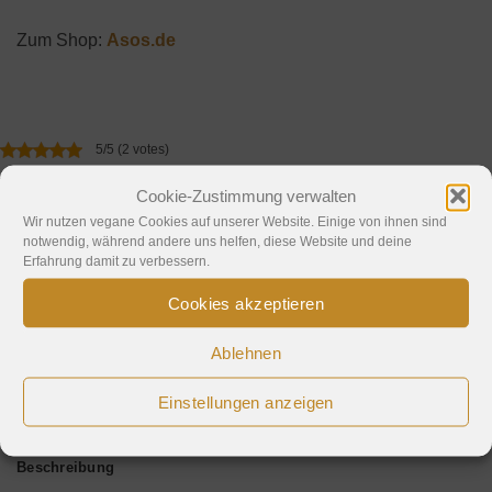
Zum Shop:
Asos.de
5/5 (2 votes)
Cookie-Zustimmung verwalten
teilen
9
teilen
merken
Wir nutzen vegane Cookies auf unserer Website. Einige von ihnen sind
notwendig, während andere uns helfen, diese Website und deine
teilen
E-Mail
Erfahrung damit zu verbessern.
Zur Wunschliste hinzufügen
Cookies akzeptieren
Kategorie:
Schuhe
Ablehnen
Schlagwörter:
adidas
,
Damen
,
floral
,
Sneaker
,
weiß
Einstellungen anzeigen
Beschreibung