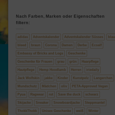
Nach Farben, Marken oder Eigenschaften
filtern:
adidas
Adventskalender
Adventskalender Süsses
blau
bleed
braun
Corona
Damen
Derbe
Ecoalf
Embassy of Bricks and Logs
Geschenke
Geschenke für Frauen
grau
grün
Haarpflege
Hautpflege
Hemp Hoodlamb
Herren
iriedaily
Jack Wolfskin
jakke
Kinder
Kunstpelz
Langerchen
Mundschutz
Mädchen
oliv
PETA-Approved Vegan
Pyua
Ragwear
rot
Save the duck
schwarz
Skijacke
Sneaker
Snowboardjacke
Steppmantel
ThokkThokk
Unisex Geschenke
weiß
Winter