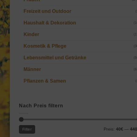
Freizeit und Outdoor
(
Haushalt & Dekoration
(1
Kinder
(1
Kosmetik & Pflege
(3
Lebensmittel und Getränke
(5
Männer
(6
Pflanzen & Samen
(
Nach Preis filtern
Min.
Max.
Preis:
40€
—
44
Filter
Preis
Preis