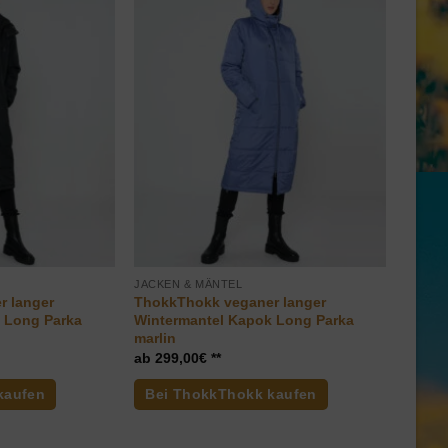
JACKEN & MÄNTEL
r langer
ThokkThokk veganer langer
 Long Parka
Wintermantel Kapok Long Parka
marlin
299,00
€
kaufen
Bei ThokkThokk kaufen