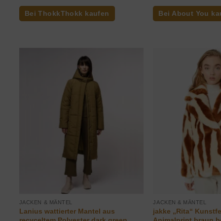
Preis
Preis
war:
ist:
Bei ThokkThokk kaufen
Bei About You ka
349,90€
244,90€.
JACKEN & MÄNTEL
JACKEN & MÄNTEL
Lanius wattierter Mantel aus
jakke „Rita“ Kunstfe
recyceltem Polyester dark green
Animalprint braun b