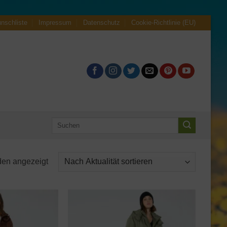
nschliste
Impressum
Datenschutz
Cookie-Richtlinie (EU)
Suche
nach:
Nach
den angezeigt
Aktualität
sortiert