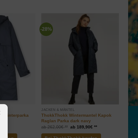
-28%
JACKEN & MÄNTEL
r Winterparka
ThokkThokk Wintermantel Kapok
vy
Raglan Parka dark navy
Ursprünglicher
Aktueller
262,00
€
189,90
€
Preis
Preis
war:
ist: