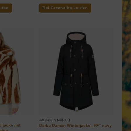
ufen
Bei Greenality kaufen
JACKEN & MÄNTEL
lljacke mit
Derbe Damen Winterjacke „FF“ navy
eige