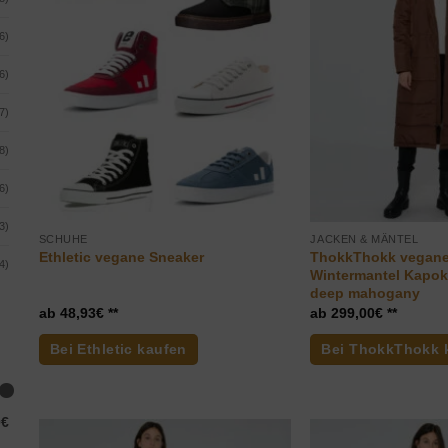
6)
6)
7)
8)
6)
3)
SCHUHE
JACKEN & MÄNTEL
ThokkThokk vegane
Ethletic vegane Sneaker
4)
Wintermantel Kapok
deep mahogany
48,93
€
299,00
€
Bei Ethletic kaufen
Bei ThokkThokk 
0€