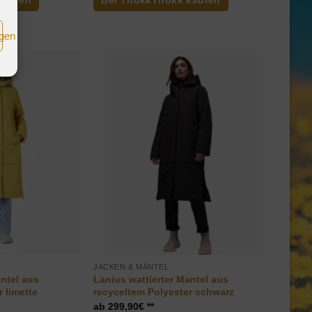
kaufen
Bei ThokkThokk kaufen
262,00€
189,90€.
igen
JACKEN & MÄNTEL
antel aus
Lanius wattierter Mantel aus
 limette
recyceltem Polyester schwarz
299,90
€