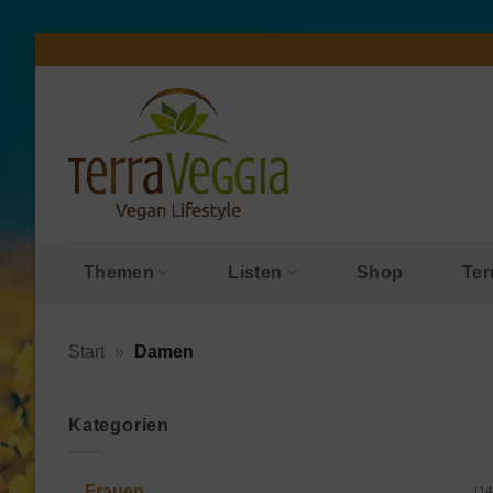
Zum
Inhalt
springen
Themen
Listen
Shop
Ter
Start
»
Damen
Kategorien
Frauen
(14