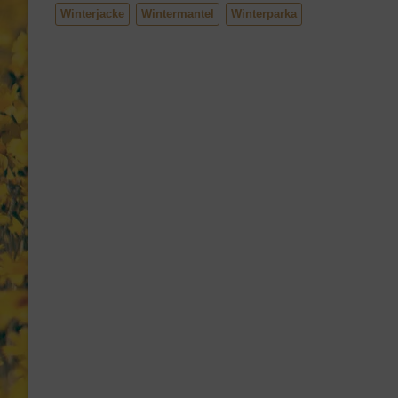
Winterjacke
Wintermantel
Winterparka