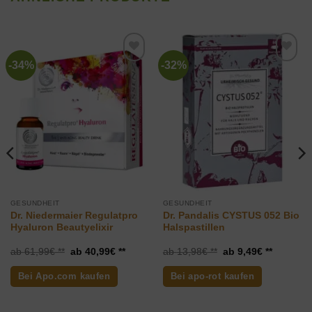
-34%
-32%
Zur
Zur
Wunschliste
Wunschliste
hinzufügen
hinzufügen
GESUNDHEIT
GESUNDHEIT
Dr. Niedermaier Regulatpro
Dr. Pandalis CYSTUS 052 Bio
Hyaluron Beautyelixir
Halspastillen
ler
Ursprünglicher
Aktueller
Ursprünglicher
Aktueller
61,99
€
40,99
€
13,98
€
9,49
€
Preis
Preis
Preis
Preis
war:
ist:
war:
ist:
Bei Apo.com kaufen
Bei apo-rot kaufen
€.
61,99€
40,99€.
13,98€
9,49€.