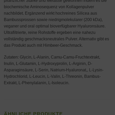
pflanzlicher Stärke und Melasse gewonnen indem es die
biochemische Aminosequenz von Kollagenpulver
nachbildet. Ergänzend wirkt hochreines Silicea aus
Bambussprossen sowie niedrigmolekularer (200 kDa),
veganer und oral optimal bioverfügbarer Hyaluronsäure.
Ultrafiltrierte, reine Rohstoffe ergeben eine nahezu
vollständig geschmacksneutrales Pulver. Alternativ gibt es
das Produkt auch mit Himbeer-Geschmack.
Zutaten: Glycin, L-Alanin, Camu-Camu-Fruchtextrakt,
Inulin, L-Glutamin, L-Hydroxyprolin, L-Arginin, D-
Asparaginsäure, L-Serin, Natrium-Hyaluronat,, L-Lysin-
Hydrochlorid, L-Leucin, L-Valin, L-Threonin, Bambus-
Extrakt, L-Phenylalanin, L-Isoleucin.
ÄHNLICHE PRODUKTE