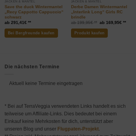
JACKEN & MÄNTEL
JACKEN & MÄNTEL
Save the duck Wintermantel
Derbe Damen Wintermantel
„Recy Cappotto Cappuccio“
„Interlink Long“ Girls RC
schwarz
brindle
Ursprünglicher
Aktue
291,41
€
199,95
€
169,95
€
Preis
Preis
war:
ist:
Bei Bergfreunde kaufen
Produkt kaufen
199,95€
169,
Die nächsten Termine
Aktuell keine Termine eingetragen
* Bei auf TerraVeggia verwendeten Links handelt es sich
teilweise um Affiliate-Links. Dies bedeutet bei einem
Einkauf keine Mehrkosten für dich, unterstützt aber
unseren Blog und unser
Flugpaten-Projekt
.