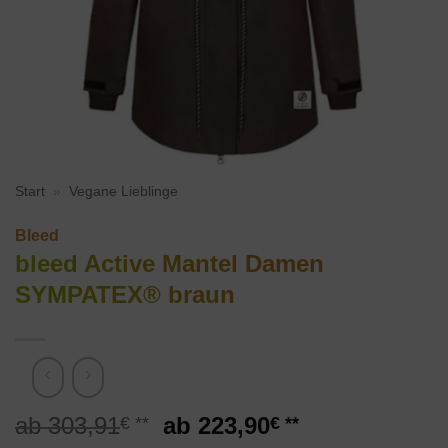
Start
»
Vegane Lieblinge
Bleed
bleed Active Mantel Damen
SYMPATEX® braun
Ursprünglicher
Aktueller
303,91
223,90
€
€