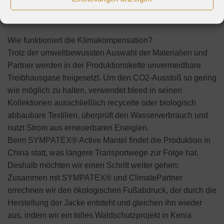
Klimaschutzberater ClimatePartner eine komplett
klimaneutral hergestellte Funktionsjacke anbietet.
Wie funktioniert die Klimakompensation?
Trotz der umweltbewussten Auswahl der Materialien und
Partner werden in der Produktionskette unvermeidbare
Treibhausgase freigesetzt. Um den CO2-Ausstoß so gering
wie möglich zu halten, verwendet bleed in seinen
Kollektionen ausschließlich recycelte oder biologisch
abbaubare Textilien, überprüft den Wasserverbrauch und
nutzt Strom aus erneuerbaren Energien.
Beim SYMPATEX® Active Mantel findet die Produktion in
China statt, was längere Transportwege zur Folge hat.
Deshalb möchten wir einen Schritt weiter gehen:
Zusammen mit SYMPATEX® und ClimatePartner
errechnen wir den ökologischen Fußabdruck, der durch die
Herstellung der Jacke entsteht und gleichen ihn wieder
aus, indem wir ein tolles Waldschutzprojekt in Kenia