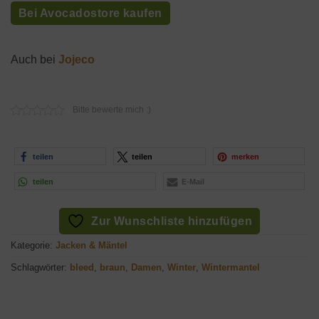
Preis
Preis
Bei Avocadostore kaufen
war:
ist:
303,91€
223,90€.
Auch bei
Jojeco
Bitte bewerte mich :)
teilen
teilen
merken
teilen
E-Mail
Zur Wunschliste hinzufügen
Kategorie:
Jacken & Mäntel
Schlagwörter:
bleed
,
braun
,
Damen
,
Winter
,
Wintermantel