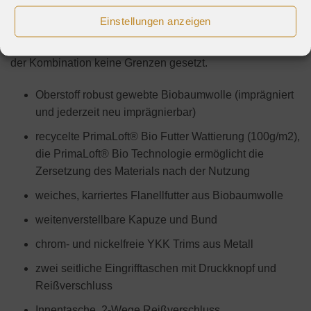
Winterjacke eine Menge Stauraum und auch mal Platz für
Einstellungen anzeigen
frierende Hände. Das klassische Design des Parkas ist
zeitlos und dank des unauffälligen Grautons sind dir bei
der Kombination keine Grenzen gesetzt.
Oberstoff robust gewebte Biobaumwolle (imprägniert
und jederzeit neu imprägnierbar)
recycelte PrimaLoft® Bio Futter Wattierung (100g/m2),
die PrimaLoft® Bio Technologie ermöglicht die
Zersetzung des Materials nach der Nutzung
weiches, karriertes Flanellfutter aus Biobaumwolle
weitenverstellbare Kapuze und Bund
chrom- und nickelfreie YKK Trims aus Metall
zwei seitliche Eingrifftaschen mit Druckknopf und
Reißverschluss
Innentasche, 2-Wege Reißverschluss