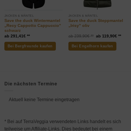
JACKEN & MÄNTEL
JACKEN & MÄNTEL
Save the duck Wintermantel
Save the duck Steppmantel
„Recy Cappotto Cappuccio“
„Irisy“ oliv
schwarz
Ursprünglicher
Aktue
291,41
€
239,90
€
119,90
€
Preis
Preis
war:
ist:
Bei Bergfreunde kaufen
Bei Engelhorn kaufen
239,90€
119,9
Die nächsten Termine
Aktuell keine Termine eingetragen
* Bei auf TerraVeggia verwendeten Links handelt es sich
teilweise um Affiliate-Links. Dies bedeutet bei einem