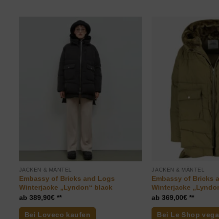
JACKEN & MÄNTEL
JACKEN & MÄNTEL
Embassy of Bricks and Logs
Embassy of Bricks 
Winterjacke „Lyndon“ black
Winterjacke „Lyndon
389,90
€
369,00
€
Bei Loveco kaufen
Bei Le Shop veg