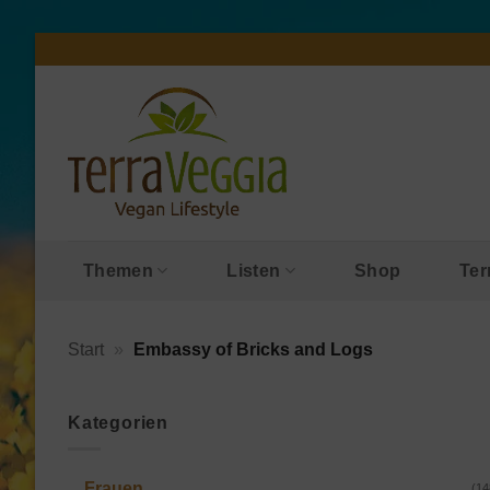
Zum
Inhalt
springen
Themen
Listen
Shop
Ter
Start
»
Embassy of Bricks and Logs
Kategorien
Frauen
(14