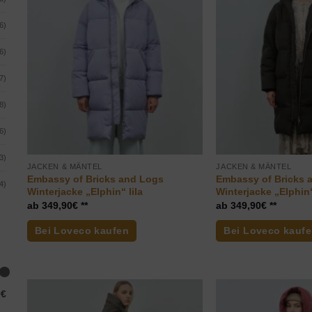
6)
6)
7)
8)
6)
3)
JACKEN & MÄNTEL
JACKEN & MÄNTEL
Embassy of Bricks and Logs
Embassy of Bricks 
4)
Winterjacke „Elphin“ lila
Winterjacke „Elphin
349,90
€
349,90
€
Bei Loveco kaufen
Bei Loveco kauf
0€