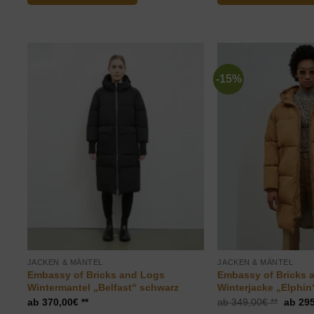
-15%
JACKEN & MÄNTEL
JACKEN & MÄNTEL
Embassy of Bricks and Logs
Embassy of Bricks 
Wintermantel „Belfast“ schwarz
Winterjacke „Elphi
Ursprü
370,00
€
349,00
€
295
Preis