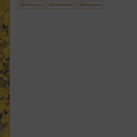
Winterjacke
Wintermantel
Winterparka