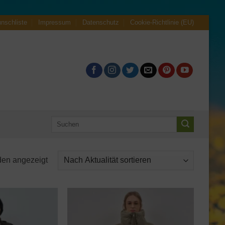
nschliste
Impressum
Datenschutz
Cookie-Richtlinie (EU)
Suche
nach:
Nach
den angezeigt
Aktualität
sortiert