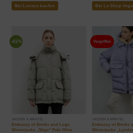
war:
Bei Loveco kaufen
Bei Le Shop Veg
349,0
-41%
Vergriffen
JACKEN & MÄNTEL
JACKEN & MÄNTEL
Embassy of Bricks and Logs
Embassy of Bricks 
Winterjacke „Sligo“ Pale Olive
Winterjacke „Lyndon