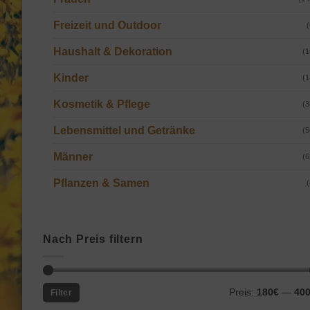
Freizeit und Outdoor
(
Haushalt & Dekoration
(1
Kinder
(1
Kosmetik & Pflege
(3
Lebensmittel und Getränke
(5
Männer
(6
Pflanzen & Samen
(
Nach Preis filtern
Min.
Max.
Preis:
180€
—
40
Filter
Preis
Preis