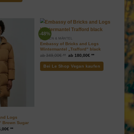
-48%
JACKEN & MÄNTEL
Embassy of Bricks and Logs
Wintermantel „Trafford“ black
Ursprünglicher
Aktueller
349,00
€
180,00
€
Preis
Preis
war:
ist:
Bei Le Shop Vegan kaufen
349,00€
180,00€.
and Logs
n“ Brown Sugar
nglicher
Aktueller
,00
€
Preis