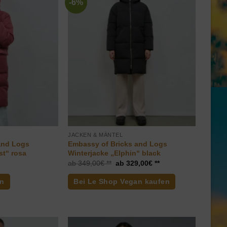
-6%
JACKEN & MÄNTEL
and Logs
Embassy of Bricks and Logs
st“ rosa
Winterjacke „Elphin“ black
Ursprünglicher
Aktueller
349,00
€
329,00
€
Preis
Preis
war:
ist:
en
Bei Le Shop Vegan kaufen
349,00€
329,00€.