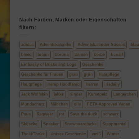
Nach Farben, Marken oder Eigenschaften
filtern:
adidas
Adventskalender
Adventskalender Süsses
blau
bleed
braun
Corona
Damen
Derbe
Ecoalf
Embassy of Bricks and Logs
Geschenke
Geschenke für Frauen
grau
grün
Haarpflege
Hautpflege
Hemp Hoodlamb
Herren
iriedaily
Jack Wolfskin
jakke
Kinder
Kunstpelz
Langerchen
Mundschutz
Mädchen
oliv
PETA-Approved Vegan
Pyua
Ragwear
rot
Save the duck
schwarz
Skijacke
Sneaker
Snowboardjacke
Steppmantel
ThokkThokk
Unisex Geschenke
weiß
Winter