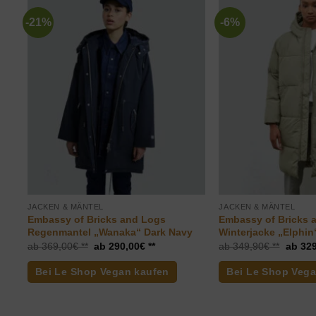
-21%
-6%
JACKEN & MÄNTEL
JACKEN & MÄNTEL
Embassy of Bricks and Logs
Embassy of Bricks 
Regenmantel „Wanaka“ Dark Navy
Winterjacke „Elphin“
Ursprünglicher
Aktueller
Ursprü
369,00
€
290,00
€
349,90
€
329
Preis
Preis
Preis
war:
ist:
war:
Bei Le Shop Vegan kaufen
Bei Le Shop Veg
369,00€
290,00€.
349,9