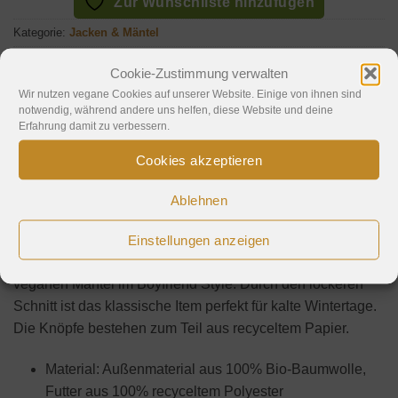
Zur Wunschliste hinzufügen
Kategorie:
Jacken & Mäntel
Schlagwörter:
braun
,
Damen
,
JAN | N JUNE
,
PETA-Approved Vegan
,
Cookie-Zustimmung verwalten
Winter
,
Wintermantel
Wir nutzen vegane Cookies auf unserer Website. Einige von ihnen sind
notwendig, während andere uns helfen, diese Website und deine
Erfahrung damit zu verbessern.
Cookies akzeptieren
Beschreibung
Ablehnen
Hinweise
Einstellungen anzeigen
Bei dem JAN | N JUNE Europa handelt es sich um einen
veganen Mantel im Boyfriend Style. Durch den lockeren
Schnitt ist das klassische Item perfekt für kalte Wintertage.
Die Knöpfe bestehen zum Teil aus recyceltem Papier.
Material: Außenmaterial aus 100% Bio-Baumwolle,
Futter aus 100% recyceltem Polyester