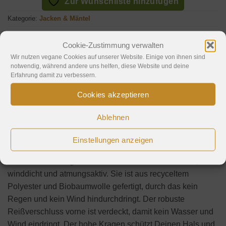
Zur Wunschliste hinzufügen
Kategorie:
Jacken & Mäntel
Schlagwörter:
grün
,
Herren
,
KnowledgeCotton Apparel
,
Winter
,
Winterparka
Cookie-Zustimmung verwalten
Wir nutzen vegane Cookies auf unserer Website. Einige von ihnen sind
notwendig, während andere uns helfen, diese Website und deine
Erfahrung damit zu verbessern.
Cookies akzeptieren
Beschreibung
Ablehnen
Hinweise
Einstellungen anzeigen
Hier kommt eine sehr praktische und funktionale Soft Shell
Jacke für kalte Tage. Die Jacke ist wasserabweisend,
winddicht und atmungsaktiv. Sie ist aus recyceltem
Polyester und Biobaumwolle gefertigt, durch das kein
Regen und kein Wind hindurchdringt. Der robuste
Reißverschluss vorne ist verdeckt, damit kein Wasser und
Wind eindringt. Der hohe Kragen schützt Deinen Hals und