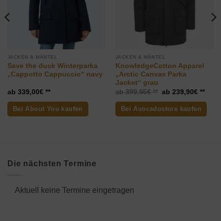
JACKEN & MÄNTEL
JACKEN & MÄNTEL
Save the duck Winterparka
KnowledgeCotton Apparel
„Cappotto Cappuccio“ navy
„Arctic Canvas Parka
Jacket“ grau
eller
Ursprünglicher
Aktue
339,00
€
399,95
€
239,90
€
is
Preis
Preis
war:
ist:
Bei About You kaufen
Bei Avocadostore kaufen
,00€.
399,95€
239,
Die nächsten Termine
Aktuell keine Termine eingetragen