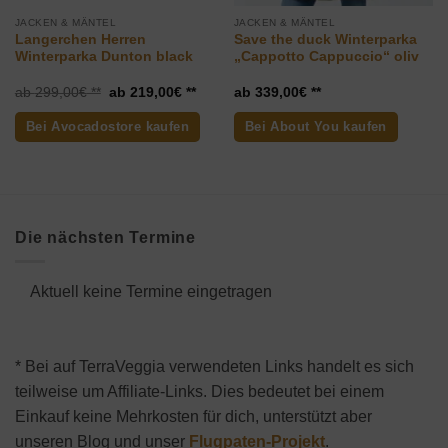
JACKEN & MÄNTEL
JACKEN & MÄNTEL
Langerchen Herren
Save the duck Winterparka
Winterparka Dunton black
„Cappotto Cappuccio“ oliv
ueller
Ursprünglicher
Aktueller
299,00
€
219,00
€
339,00
€
is
Preis
Preis
war:
ist:
Bei Avocadostore kaufen
Bei About You kaufen
,90€.
299,00€
219,00€.
Die nächsten Termine
Aktuell keine Termine eingetragen
* Bei auf TerraVeggia verwendeten Links handelt es sich
teilweise um Affiliate-Links. Dies bedeutet bei einem
Einkauf keine Mehrkosten für dich, unterstützt aber
unseren Blog und unser
Flugpaten-Projekt
.