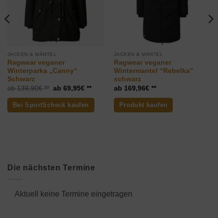
JACKEN & MÄNTEL
JACKEN & MÄNTEL
Ragwear veganer
Ragwear veganer
Winterparka „Canny“
Wintermantel “Rebelka”
Schwarz
schwarz
Ursprünglicher
Aktueller
139,90
€
69,95
€
169,96
€
Preis
Preis
war:
ist:
Bei SportScheck kaufen
Produkt kaufen
139,90€
69,95€.
Die nächsten Termine
Aktuell keine Termine eingetragen