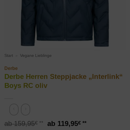
Start
»
Vegane Lieblinge
Derbe
Derbe Herren Steppjacke „Interlink“
Boys RC oliv
Ursprünglicher
Aktueller
159,95
119,95
€
€