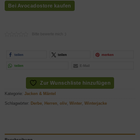
Preis
Preis
Bei Avocadostore kaufen
war:
ist:
159,95€
119,95€.
Bitte bewerte mich :)
teilen
teilen
merken
teilen
E-Mail
Zur Wunschliste hinzufügen
Kategorie:
Jacken & Mäntel
Schlagwörter:
Derbe
,
Herren
,
oliv
,
Winter
,
Winterjacke
Beschreibung