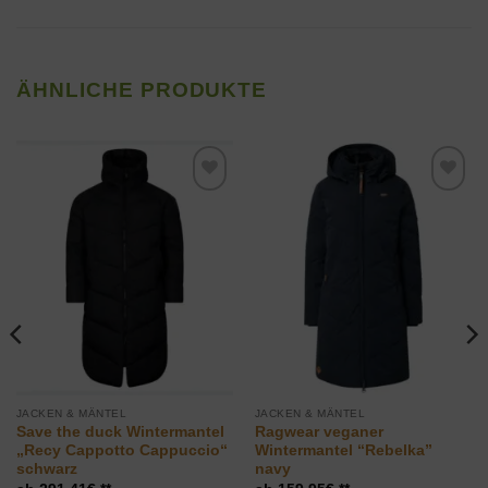
ÄHNLICHE PRODUKTE
Zur
Zur
Wunschliste
Wunschliste
hinzufügen
hinzufügen
JACKEN & MÄNTEL
JACKEN & MÄNTEL
Save the duck Wintermantel
Ragwear veganer
„Recy Cappotto Cappuccio“
Wintermantel “Rebelka”
schwarz
navy