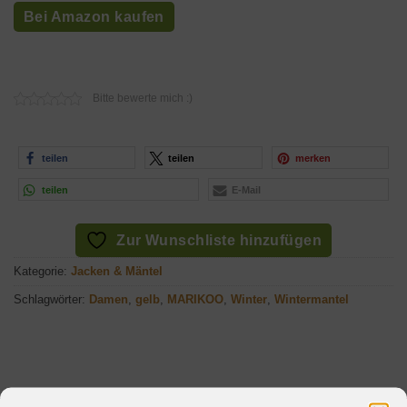
Bei Amazon kaufen
Bitte bewerte mich :)
teilen
teilen
merken
teilen
E-Mail
Zur Wunschliste hinzufügen
Kategorie:
Jacken & Mäntel
Schlagwörter:
Damen
,
gelb
,
MARIKOO
,
Winter
,
Wintermantel
Beschreibung