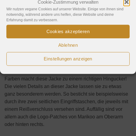
Cookie-Zustimmung verwalten
Wir nutzen vegane Cookies auf unserer Website. Einige von ihnen sind
Hinweise
notwendig, während andere uns helfen, diese Website und deine
Erfahrung damit zu verbessern.
MARIKOO „Nekoo“ gibt es in 7 Farben.
Cookies akzeptieren
Die Jacke ist ein super Begleiter für leichte Herbst- oder
Ablehnen
Fühjahrstage. Durch den leicht taillierten Schnitt hat diese
Jacke eine perfekte Passform und ist durch das weiche
Einstellungen anzeigen
und angenehme Obermaterial sehr bequem zu tragen. Das
schöne Steppdesign in Verbindung mit den trendigen
Farben macht diese Jacke zu einem richtigen Hingucker!
Die vielen Details an dieser Jacke lassen sie zu etwas
ganz besonderem werden. So besticht sie beispielsweise
durch ihre zwei seitlichen Eingriffstaschen, die jeweils mit
einem Reißverschluss versehen sind. Auffällig sind vor
allem auch die Logo-Patches von Marikoo am Oberarm
oder hinten rechts.