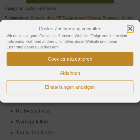
Kategorie:
Jacken & Mäntel
Schlagwörter:
Damen
,
oliv
,
PETA-Approved Vegan
,
Ragwear
,
Winter
,
Winterparka
Cookie-Zustimmung verwalten
Wir nutzen vegane Cookies auf unserer Website. Einige von ihnen sind
notwendig, während andere uns helfen, diese Website und deine
Erfahrung damit zu verbessern.
Cookies akzeptieren
Beschreibung
Ablehnen
Hinweise
Einstellungen anzeigen
Mit Kapuze
Zum Knoten/Binden
Reißverschluss
Warm gefüttert
Ton-in-Ton-Nähte