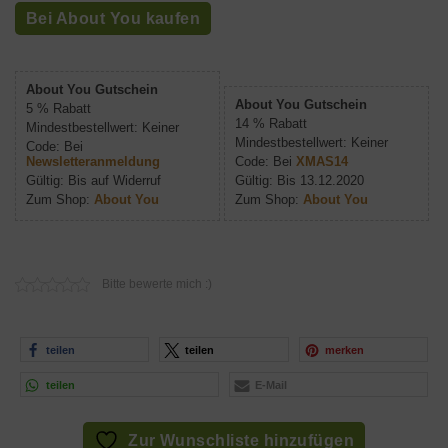
Preis
Preis
Bei About You kaufen
war:
ist:
209,90€
149,90€.
About You Gutschein
About You Gutschein
5 % Rabatt
14 % Rabatt
Mindestbestellwert: Keiner
Mindestbestellwert: Keiner
Code: Bei
Newsletteranmeldung
Code: Bei
XMAS14
Gültig: Bis auf Widerruf
Gültig: Bis 13.12.2020
Zum Shop:
About You
Zum Shop:
About You
Bitte bewerte mich :)
teilen
teilen
merken
teilen
E-Mail
Zur Wunschliste hinzufügen