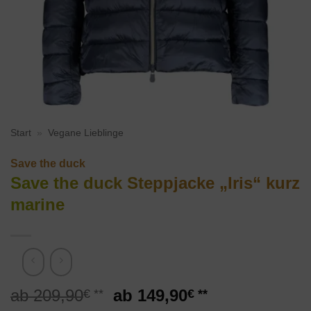
Start
»
Vegane Lieblinge
Save the duck
Save the duck Steppjacke „Iris“ kurz
marine
Ursprünglicher
Aktueller
209,90
149,90
€
€