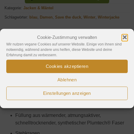
Kategorie:
Jacken & Mäntel
Schlagwörter:
blau
,
Damen
,
Save the duck
,
Winter
,
Winterjacke
Cookie-Zustimmung verwalten
Wir nutzen vegane Cookies auf unserer Website. Einige von ihnen sind
notwendig, während andere uns helfen, diese Website und deine
Beschreibung
Erfahrung damit zu verbessern.
Hinweise
Cookies akzeptieren
Funktional, nachhaltig, modisch. Save the Duck präsentiert
Ablehnen
mit der Jacke Iris ein weiteres Modell, das zu 100% frei von
Einstellungen anzeigen
tierischen Bestandteilen ist. Dank Plumtech®- Technologie
ist sie leicht, atmungsaktiv, wärmend und schnelltrocknend.
Füllung aus wärmender, atmungsaktiver,
schnelltrocknender, synthetischer Plumtech® Faser
Stehkragen