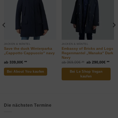
Wunschliste
Wunschliste
hinzufügen
hinzufügen
JACKEN & MÄNTEL
JACKEN & MÄNTEL
Save the duck Winterparka
Embassy of Bricks and Logs
„Cappotto Cappuccio“ navy
Regenmantel „Wanaka“ Dark
Navy
Ursprünglicher
Aktue
339,00
€
369,00
€
290,00
€
Preis
Preis
war:
ist:
Bei About You kaufen
Bei Le Shop Vegan
369,00€
290,
kaufen
Die nächsten Termine