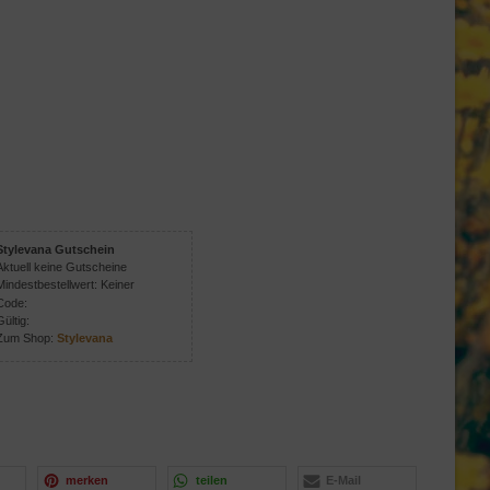
Stylevana Gutschein
Aktuell keine Gutscheine
Mindestbestellwert: Keiner
Code:
Gültig:
Zum Shop:
Stylevana
merken
teilen
E-Mail