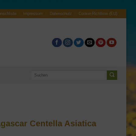
nschliste
Impressum
Datenschutz
Cookie-Richtlinie (EU)
Suche
nach:
ascar Centella Asiatica
l