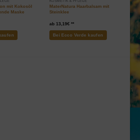
FLEGE
KOSMETIK & PFLEGE
on mit Kokosöl
MaterNatura Haarbalsam mit
kende Maske
Steinklee
13,19
€
kaufen
Bei Ecco Verde kaufen