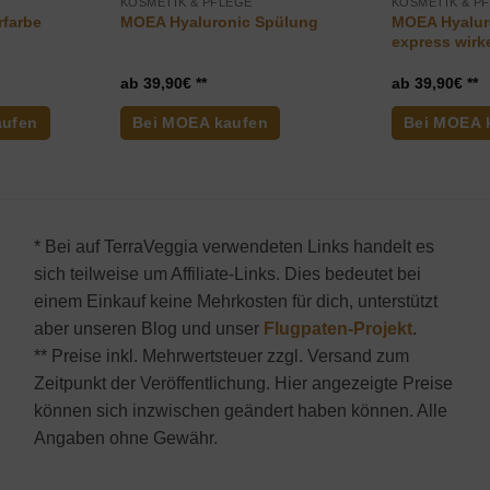
KOSMETIK & PFLEGE
KOSMETIK & P
MOEA Hyalur
rfarbe
MOEA Hyaluronic Spülung
express wir
39,90
€
39,90
€
aufen
Bei MOEA kaufen
Bei MOEA 
* Bei auf TerraVeggia verwendeten Links handelt es
sich teilweise um Affiliate-Links. Dies bedeutet bei
einem Einkauf keine Mehrkosten für dich, unterstützt
aber unseren Blog und unser
Flugpaten-Projekt
.
** Preise inkl. Mehrwertsteuer zzgl. Versand zum
Zeitpunkt der Veröffentlichung. Hier angezeigte Preise
können sich inzwischen geändert haben können. Alle
Angaben ohne Gewähr.