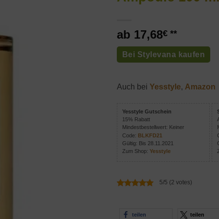
17,68
€
Bei Stylevana kaufen
Auch bei
Yesstyle
,
Amazon
Yesstyle Gutschein
15% Rabatt
Mindestbestellwert: Keiner
Code:
BLKFD21
Gültig: Bis 28.11.2021
Zum Shop:
Yesstyle
5/5 (2 votes)
teilen
teilen