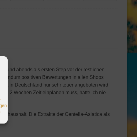
ns und abends als ersten Step vor der restlichen
die rundum positiven Bewertungen in allen Shops
dukt in Deutschland nur sehr teuer angeboten wird
n ca. 2 Wochen Zeit einplanen muss, hatte ich nie
igen
eitshaushalt. Die Extrakte der Centella-Asiatica als