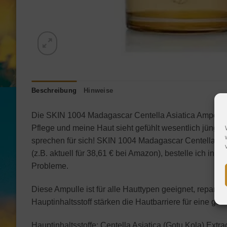
Beschreibung
Hinweise
Die SKIN 1004 Madagascar Centella Asiatica Ampoule is
Pflege und meine Haut sieht gefühlt wesentlich jünger
sprechen für sich! SKIN 1004 Madagascar Centella Asi
(z.B. aktuell für 38,61 € bei Amazon), bestelle ich i
Probleme.
Diese Ampulle ist für alle Hauttypen geeignet, reparier
Hauptinhaltsstoff stärken die Hautbarriere für eine ge
Hauptinhaltsstoffe: Centella Asiatica (Gotu Kola) Extr