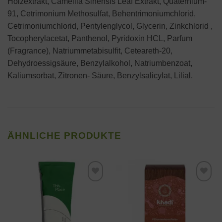
Holzextrakt, Camellia Sinensis Leaf Extrakt, Quaternium-
91, Cetrimonium Methosulfat, Behentrimoniumchlorid,
Cetrimoniumchlorid, Pentylenglycol, Glycerin, Zinkchlorid ,
Tocopherylacetat, Panthenol, Pyridoxin HCL, Parfum
(Fragrance), Natriummetabisulfit, Ceteareth-20,
Dehydroessigsäure, Benzylalkohol, Natriumbenzoat,
Kaliumsorbat, Zitronen- Säure, Benzylsalicylat, Lilial.
ÄHNLICHE PRODUKTE
Zur
Zur
Wunschliste
Wunschliste
hinzufügen
hinzufügen