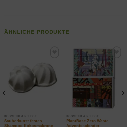
ÄHNLICHE PRODUKTE
Zur
Zur
Wunschliste
Wunschliste
hinzufügen
hinzufügen
KOSMETIK & PFLEGE
KOSMETIK & PFLEGE
Sauberkunst festes
PlantBase Zero Waste
Shampoo Kokosmakrone
Adventskalender