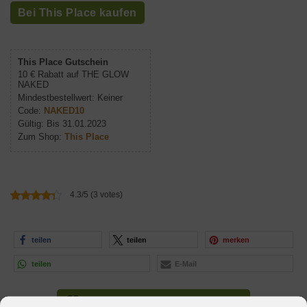
Bei This Place kaufen
This Place Gutschein
10 € Rabatt auf THE GLOW
NAKED
Mindestbestellwert: Keiner
Code:
NAKED10
Gültig: Bis 31.01.2023
Zum Shop:
This Place
4.3/5 (3 votes)
teilen
teilen
merken
teilen
E-Mail
Zur Wunschliste hinzufügen