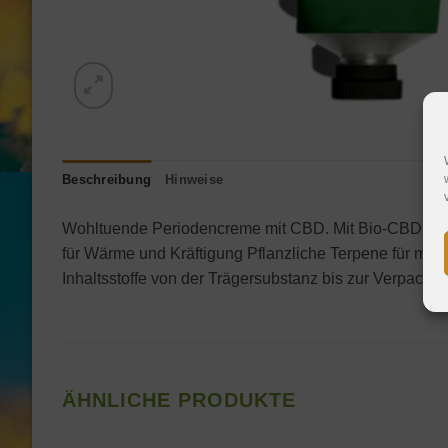
Beschreibung
Hinweise
Wohltuende Periodencreme mit CBD. Mit Bio-CBD 422 a
für Wärme und Kräftigung Pflanzliche Terpene für maxi
Inhaltsstoffe von der Trägersubstanz bis zur Verpacku
ÄHNLICHE PRODUKTE