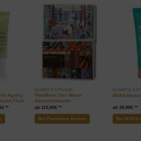
KOSMETIK & PFLEGE
KOSMETIK & P
Anti-Ageing
PlantBase Zero Waste
MOEA Hyalur
Nacht-Fluid
Adventskalender
glicher
Aktueller
1
€
115,00
€
39,90
€
Preis
ist:
n
Bei Plantbase kaufen
Bei MOEA 
33,21€.