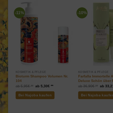
-11%
-10%
erived
KOSMETIK & PFLEGE
KOSMETIK & PFLEGE
Bioturm Shampoo Volumen Nr.
Farfalla Immortelle 
104
Deluxe Schön über 
n
Ursprünglicher
Aktueller
Ursprün
5,95
€
5,30
€
36,90
€
33,2
Preis
Preis
Preis
war:
ist:
war:
Bei Najoba kaufen
Bei Najoba kaufe
5,95€
5,30€.
36,90€