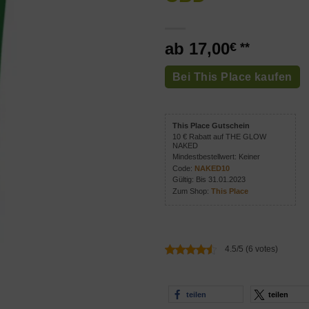
17,00
€
Bei This Place kaufen
This Place Gutschein
10 € Rabatt auf THE GLOW
NAKED
Mindestbestellwert: Keiner
Code:
NAKED10
Gültig: Bis 31.01.2023
Zum Shop:
This Place
4.5/5 (6 votes)
teilen
teilen