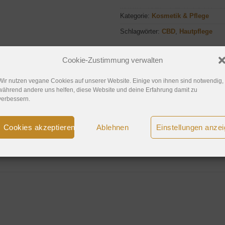
Kategorie:
Kosmetik & Pflege
Schlagwörter:
CBD
,
Hautpflege
Cookie-Zustimmung verwalten
Wir nutzen vegane Cookies auf unserer Website. Einige von ihnen sind notwendig,
während andere uns helfen, diese Website und deine Erfahrung damit zu
verbessern.
us Schweizer Freilandanbau. Ingwer und Johanniskraut für de
Cookies akzeptieren
Ablehnen
Einstellungen anze
male Wirkung. Extrakte aus Weihrauch und Seekieferrinde. Entwi
ng. Clean, Vegan und 100% natürlich.