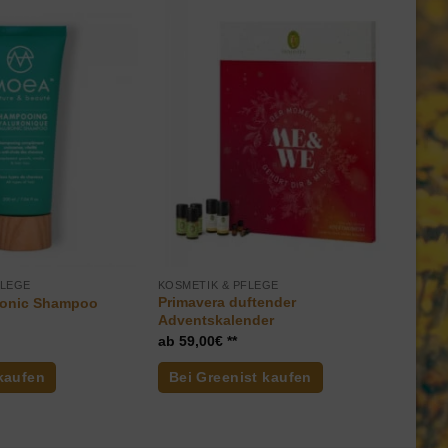
FLEGE
KOSMETIK & PFLEGE
Primavera duftender
onic Shampoo
Adventskalender
59,00
€
kaufen
Bei Greenist kaufen