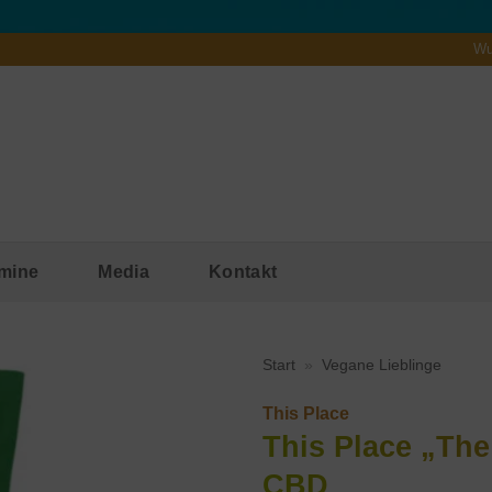
Wu
mine
Media
Kontakt
Start
»
Vegane Lieblinge
This Place
This Place „Th
CBD