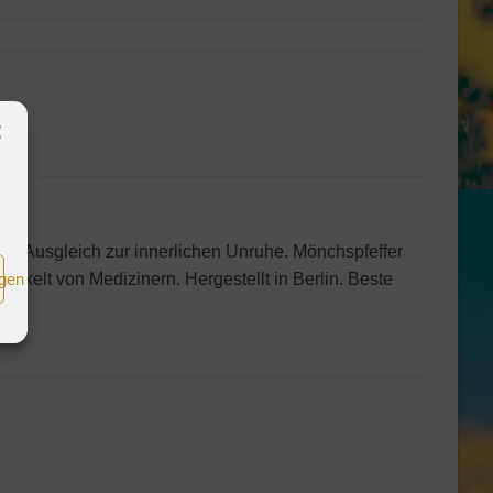
n Ausgleich zur innerlichen Unruhe. Mönchspfeffer
igen
ckelt von Medizinern. Hergestellt in Berlin. Beste