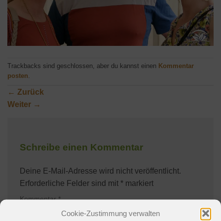
Trackbacks sind geschlossen, aber du kannst einen
Kommentar
posten
.
←
Zurück
Weiter
→
Schreibe einen Kommentar
Deine E-Mail-Adresse wird nicht veröffentlicht.
Erforderliche Felder sind mit
*
markiert
Kommentar
*
Cookie-Zustimmung verwalten