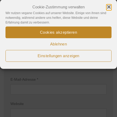
Erforderliche Felder sind mit
*
markiert
Cookie-Zustimmung verwalten
Kommentar
*
Wir nutzen vegane Cookies auf unserer Website. Einige von ihnen sind
notwendig, während andere uns helfen, diese Website und deine
Erfahrung damit zu verbessern.
Cookies akzeptieren
Ablehnen
Name
*
Einstellungen anzeigen
E-Mail-Adresse
*
Website