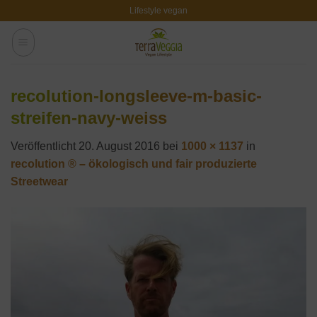
Zum
Lifestyle vegan
Inhalt
springen
recolution-longsleeve-m-basic-
streifen-navy-weiss
Veröffentlicht
20. August 2016
bei
1000 × 1137
in
recolution ® – ökologisch und fair produzierte
Streetwear