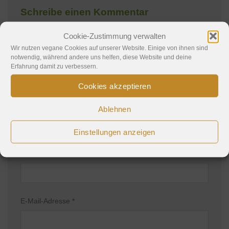
Schreibe einen Kommentar
Cookie-Zustimmung verwalten
Deine E-Mail-Adresse wird nicht veröffentlicht.
Wir nutzen vegane Cookies auf unserer Website. Einige von ihnen sind
Erforderliche Felder sind mit
*
markiert
notwendig, während andere uns helfen, diese Website und deine
Kommentar
*
Erfahrung damit zu verbessern.
Cookies akzeptieren
Ablehnen
Einstellungen anzeigen
Name
*
E-Mail-Adresse
*