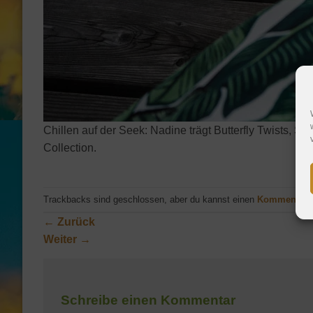
Chillen auf der Seek: Nadine trägt Butterfly Twists,
Collection.
Trackbacks sind geschlossen, aber du kannst einen
Kommentar 
←
Zurück
Weiter
→
Schreibe einen Kommentar