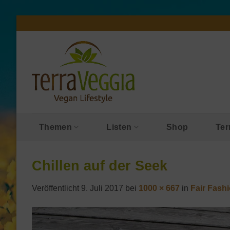
Zum
Inhalt
springen
Themen
Listen
Shop
Ter
Chillen auf der Seek
Veröffentlicht
9. Juli 2017
bei
1000 × 667
in
Fair Fash