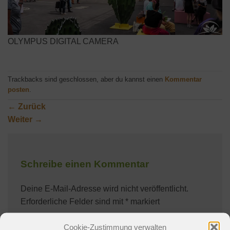
OLYMPUS DIGITAL CAMERA
Trackbacks sind geschlossen, aber du kannst einen
Kommentar
posten
.
←
Zurück
Weiter
→
Schreibe einen Kommentar
Deine E-Mail-Adresse wird nicht veröffentlicht.
Erforderliche Felder sind mit
*
markiert
Kommentar
*
Cookie-Zustimmung verwalten