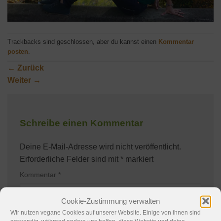
Trackbacks sind geschlossen, aber du kannst einen
Kommentar
posten
.
←
Zurück
Weiter
→
Schreibe einen Kommentar
Deine E-Mail-Adresse wird nicht veröffentlicht.
Erforderliche Felder sind mit
*
markiert
Kommentar
*
Cookie-Zustimmung verwalten
Wir nutzen vegane Cookies auf unserer Website. Einige von ihnen sind