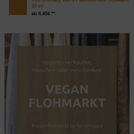
30 ml
6,45
€