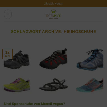
Zum
Lifestyle vegan
Inhalt
springen
SCHLAGWORT-ARCHIVE:
HIKINGSCHUHE
12
Juni
Sind Sportschuhe von Merrell vegan?