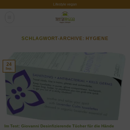
Zum
Lifestyle vegan
Inhalt
springen
SCHLAGWORT-ARCHIVE:
HYGIENE
24
Sep.
Im Test: Giovanni Desinfizierende Tücher für die Hände