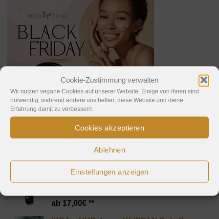
Cookie-Zustimmung verwalten
Wir nutzen vegane Cookies auf unserer Website. Einige von ihnen sind
notwendig, während andere uns helfen, diese Website und deine
Erfahrung damit zu verbessern.
Cookies akzeptieren
Ablehnen
Neue Lieblinge
Einstellungen anzeigen
This Place "The Good Night" Schlafcreme
mit CBD
17,00
€