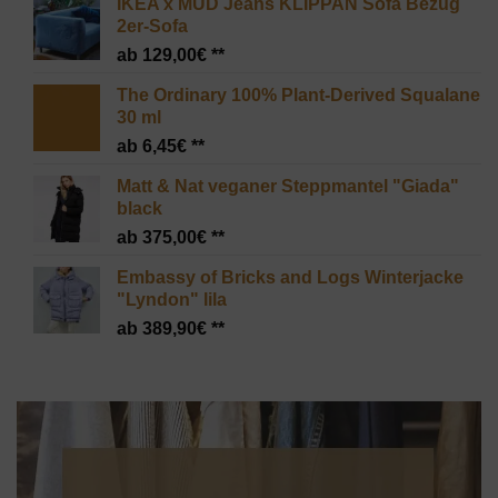
IKEA x MUD Jeans KLIPPAN Sofa Bezug
2er-Sofa
129,00
€
The Ordinary 100% Plant-Derived Squalane
30 ml
6,45
€
Matt & Nat veganer Steppmantel "Giada"
black
375,00
€
Embassy of Bricks and Logs Winterjacke
"Lyndon" lila
389,90
€