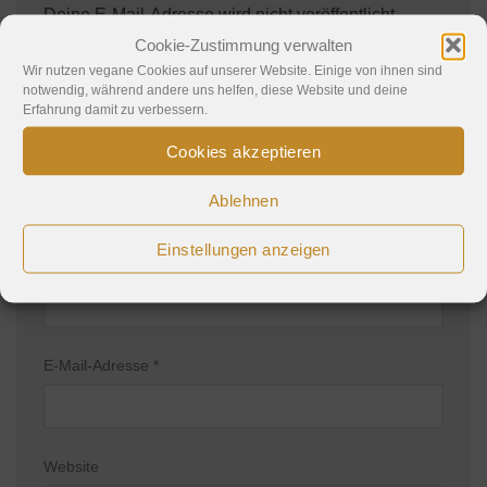
Deine E-Mail-Adresse wird nicht veröffentlicht.
Erforderliche Felder sind mit
*
markiert
Cookie-Zustimmung verwalten
Wir nutzen vegane Cookies auf unserer Website. Einige von ihnen sind
Kommentar
*
notwendig, während andere uns helfen, diese Website und deine
Erfahrung damit zu verbessern.
Cookies akzeptieren
Ablehnen
Einstellungen anzeigen
Name
*
E-Mail-Adresse
*
Website