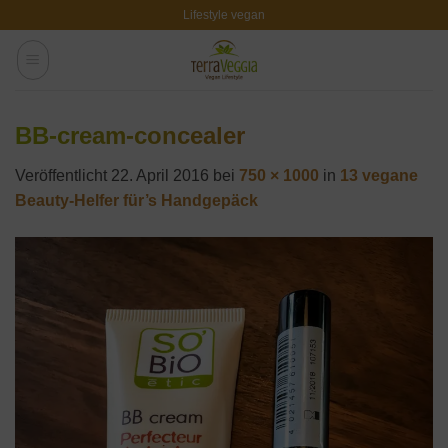
Zum
Lifestyle vegan
Inhalt
springen
BB-cream-concealer
Veröffentlicht
22. April 2016
bei
750 × 1000
in
13 vegane
Beauty-Helfer für’s Handgepäck