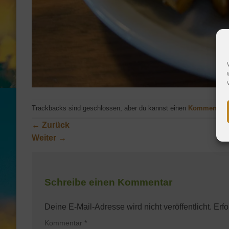
Trackbacks sind geschlossen, aber du kannst einen
Kommentar 
←
Zurück
Weiter
→
Schreibe einen Kommentar
Deine E-Mail-Adresse wird nicht veröffentlicht.
Erfo
Kommentar
*