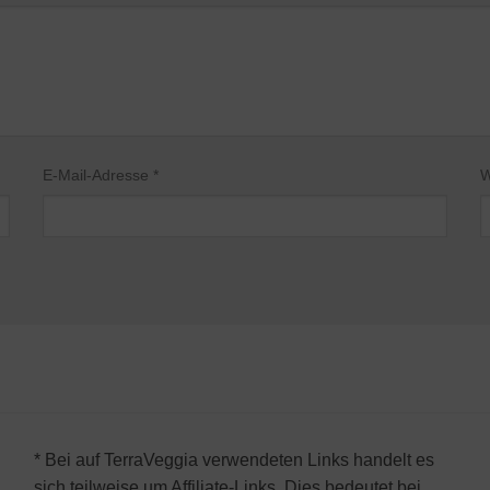
E-Mail-Adresse
*
W
* Bei auf TerraVeggia verwendeten Links handelt es
sich teilweise um Affiliate-Links. Dies bedeutet bei