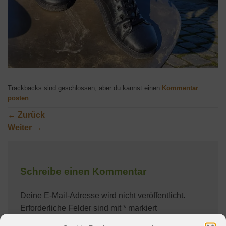
Trackbacks sind geschlossen, aber du kannst einen
Kommentar
posten
.
←
Zurück
Weiter
→
Schreibe einen Kommentar
Deine E-Mail-Adresse wird nicht veröffentlicht.
Erforderliche Felder sind mit
*
markiert
Kommentar
*