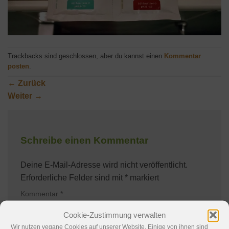
Trackbacks sind geschlossen, aber du kannst einen
Kommentar
posten
.
←
Zurück
Weiter
→
Schreibe einen Kommentar
Deine E-Mail-Adresse wird nicht veröffentlicht.
Erforderliche Felder sind mit
*
markiert
Kommentar
*
Cookie-Zustimmung verwalten
Wir nutzen vegane Cookies auf unserer Website. Einige von ihnen sind