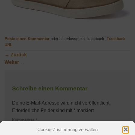
Poste einen Kommentar
oder hinterlasse ein Trackback:
Trackback
URL
.
←
Zurück
Weiter
→
Schreibe einen Kommentar
Deine E-Mail-Adresse wird nicht veröffentlicht.
Erforderliche Felder sind mit
*
markiert
Kommentar
*
Cookie-Zustimmung verwalten