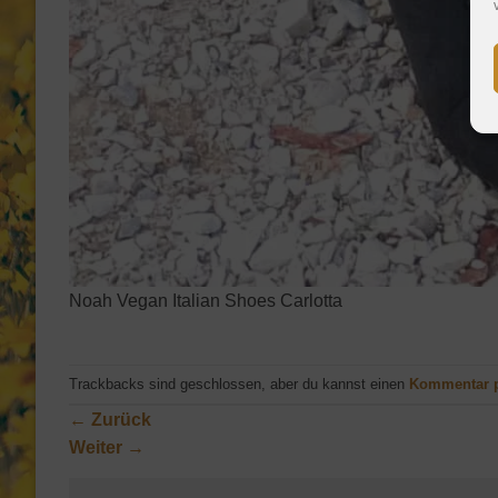
Noah Vegan Italian Shoes Carlotta
Trackbacks sind geschlossen, aber du kannst einen
Kommentar 
←
Zurück
Weiter
→