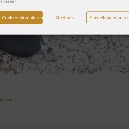
verbessern.
Cookies akzeptieren
Ablehnen
Einstellungen anze
posten
.