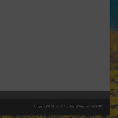
Copyright 2026 © by TerraVeggia with ❤️