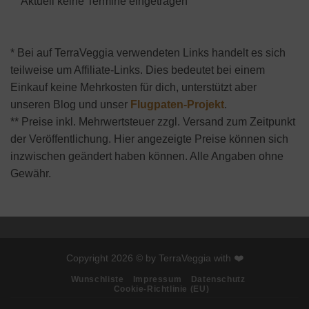
Aktuell keine Termine eingetragen
* Bei auf TerraVeggia verwendeten Links handelt es sich
teilweise um Affiliate-Links. Dies bedeutet bei einem
Einkauf keine Mehrkosten für dich, unterstützt aber
unseren Blog und unser
Flugpaten-Projekt
.
** Preise inkl. Mehrwertsteuer zzgl. Versand zum Zeitpunkt
der Veröffentlichung. Hier angezeigte Preise können sich
inzwischen geändert haben können. Alle Angaben ohne
Gewähr.
Copyright 2026 © by TerraVeggia with ❤️
Wunschliste
Impressum
Datenschutz
Cookie-Richtlinie (EU)