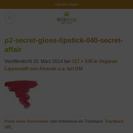
Zum
Lifestyle vegan
Inhalt
springen
p2-secret-gloss-lipstick-040-secret-
affair
Veröffentlicht
10. März 2014
bei
117 × 100
in
Veganer
Lippenstift von Alverde u.a. bei DM
Poste einen Kommentar
oder hinterlasse ein Trackback:
Trackback
URL
.