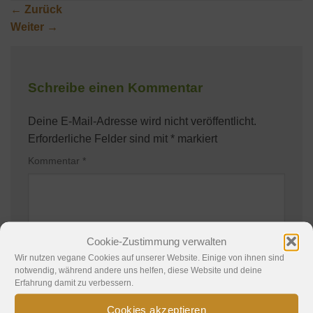
←
Zurück
Weiter
→
Schreibe einen Kommentar
Deine E-Mail-Adresse wird nicht veröffentlicht.
Erforderliche Felder sind mit
*
markiert
Kommentar
*
Cookie-Zustimmung verwalten
Wir nutzen vegane Cookies auf unserer Website. Einige von ihnen sind
notwendig, während andere uns helfen, diese Website und deine
Name
*
Erfahrung damit zu verbessern.
Cookies akzeptieren