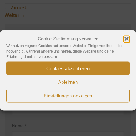
←
Zurück
Weiter
→
Cookie-Zustimmung verwalten
Schreibe einen Kommentar
Wir nutzen vegane Cookies auf unserer Website. Einige von ihnen sind
notwendig, während andere uns helfen, diese Website und deine
Deine E-Mail-Adresse wird nicht veröffentlicht.
Erfahrung damit zu verbessern.
Erforderliche Felder sind mit
*
markiert
Cookies akzeptieren
Kommentar
*
Ablehnen
Einstellungen anzeigen
Name
*