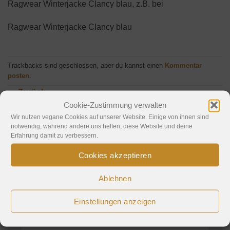
Ragwear Winterjacke Clancy blau, z.B. bei
Ragwear Winterjacke Clancy blau
Trackbacks sind geschlossen, aber du kannst einen
Kommentar
posten
.
←
Zurück
Cookie-Zustimmung verwalten
Weiter
→
Wir nutzen vegane Cookies auf unserer Website. Einige von ihnen sind
notwendig, während andere uns helfen, diese Website und deine
Erfahrung damit zu verbessern.
Schreibe einen Kommentar
Cookies akzeptieren
Deine E-Mail-Adresse wird nicht veröffentlicht.
Ablehnen
Erforderliche Felder sind mit
*
markiert
Einstellungen anzeigen
Kommentar
*