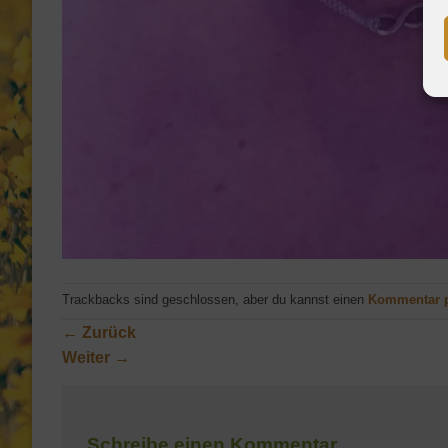
Trackbacks sind geschlossen, aber du kannst einen
Kommentar 
←
Zurück
Weiter
→
Schreibe einen Kommentar