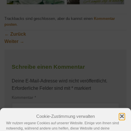
Trackbacks sind geschlossen, aber du kannst einen
Kommentar
posten
.
←
Zurück
Weiter
→
Schreibe einen Kommentar
Deine E-Mail-Adresse wird nicht veröffentlicht.
Erforderliche Felder sind mit
*
markiert
Kommentar
*
Cookie-Zustimmung verwalten
Wir nutzen vegane Cookies auf unserer Website. Einige von ihnen sind
notwendig, während andere uns helfen, diese Website und deine