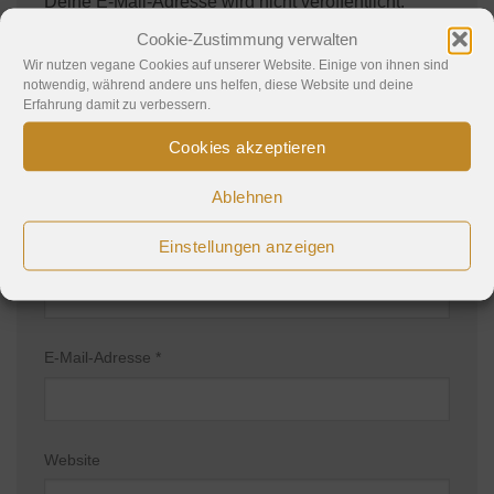
Deine E-Mail-Adresse wird nicht veröffentlicht.
Erforderliche Felder sind mit
*
markiert
Cookie-Zustimmung verwalten
Kommentar
*
Wir nutzen vegane Cookies auf unserer Website. Einige von ihnen sind
notwendig, während andere uns helfen, diese Website und deine
Erfahrung damit zu verbessern.
Cookies akzeptieren
Ablehnen
Einstellungen anzeigen
Name
*
E-Mail-Adresse
*
Website