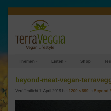
Zum
Inhalt
springen
Themen
Listen
Shop
Ter
beyond-meat-vegan-terravegg
Veröffentlicht
1. April 2019
bei
1200 × 899
in
Beyond M