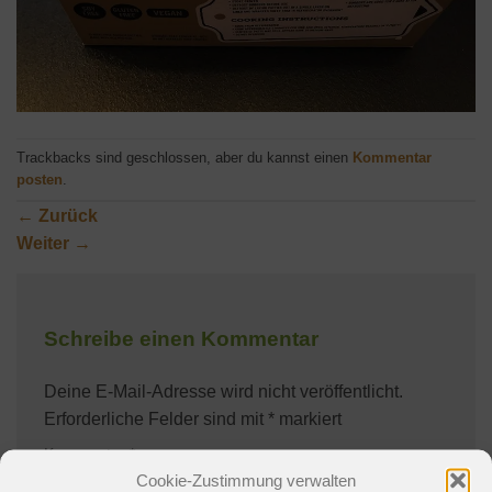
Trackbacks sind geschlossen, aber du kannst einen
Kommentar
posten
.
←
Zurück
Weiter
→
Schreibe einen Kommentar
Deine E-Mail-Adresse wird nicht veröffentlicht.
Erforderliche Felder sind mit
*
markiert
Kommentar
*
Cookie-Zustimmung verwalten