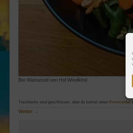
Bio Walnussöl von Hof Windkind
Trackbacks sind geschlossen, aber du kannst einen
Kommentar 
Weiter
→