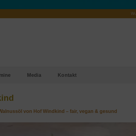
Wu
mine
Media
Kontakt
kind
Walnussöl von Hof Windkind – fair, vegan & gesund