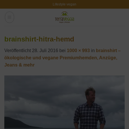
Zum
Lifestyle vegan
Inhalt
springen
brainshirt-hitra-hemd
Veröffentlicht
28. Juli 2016
bei
1000 × 993
in
brainshirt –
ökologische und vegane Premiumhemden, Anzüge,
Jeans & mehr