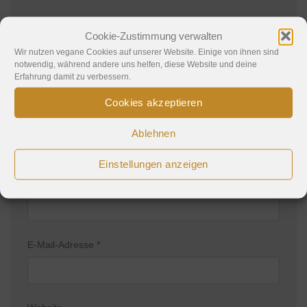
Deine E-Mail-Adresse wird nicht veröffentlicht.
Cookie-Zustimmung verwalten
Erforderliche Felder sind mit
*
markiert
Wir nutzen vegane Cookies auf unserer Website. Einige von ihnen sind
Kommentar
*
notwendig, während andere uns helfen, diese Website und deine
Erfahrung damit zu verbessern.
Cookies akzeptieren
Ablehnen
Einstellungen anzeigen
Name
*
E-Mail-Adresse
*