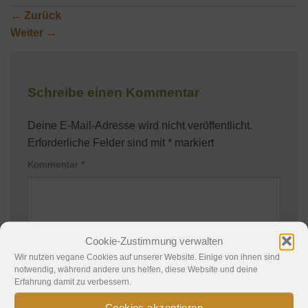
←
Zurück
Weiter
→
Schreibe einen Kommentar
Deine E-Mail-Adresse wird nicht veröffentlicht.
Erforderliche Felder sind mit
*
markiert
Kommentar
*
Cookie-Zustimmung verwalten
Wir nutzen vegane Cookies auf unserer Website. Einige von ihnen sind
notwendig, während andere uns helfen, diese Website und deine
Erfahrung damit zu verbessern.
Name
*
Cookies akzeptieren