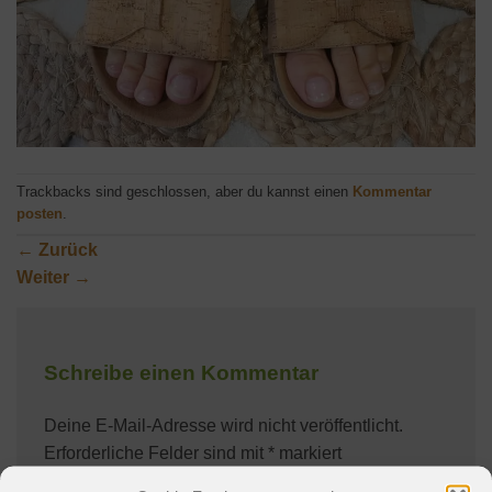
Trackbacks sind geschlossen, aber du kannst einen
Kommentar
posten
.
←
Zurück
Weiter
→
Schreibe einen Kommentar
Deine E-Mail-Adresse wird nicht veröffentlicht.
Erforderliche Felder sind mit
*
markiert
Kommentar
*